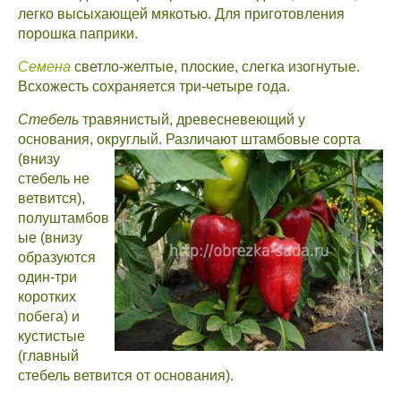
легко высыхающей мякотью. Для приготовления
порошка паприки.
Семена
светло-желтые, плоские, слегка изогнутые.
Всхожесть сохраняется три-четыре года.
Стебель
травянистый, древесневеющий у
основания, округлый. Различают
штамбовые сорта
(внизу
стебель не
ветвится),
полуштамбов
ые (внизу
образуются
один-три
коротких
побега) и
кустистые
(главный
стебель ветвится от основания).