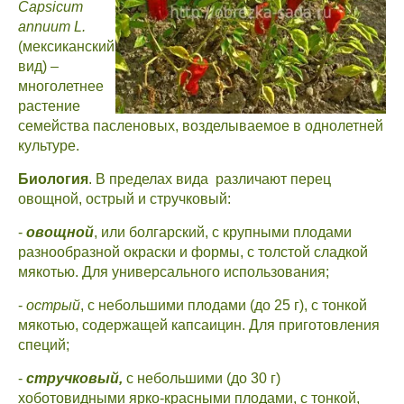
Capsicum
annuum
L
.
(мексиканский
вид) –
многолетнее
растение
семейства пасленовых, возделываемое в однолетней
культуре.
Биология
. В пределах вида различают перец
овощной, острый и стручковый:
-
овощной
, или болгарский, с крупными плодами
разнообразной окраски и формы, с толстой сладкой
мякотью. Для универсального использования;
-
острый
, с небольшими плодами (до 25 г), с тонкой
мякотью, содержащей капсаицин. Для приготовления
специй;
-
стручковый,
с небольшими (до 30 г)
хоботовидными ярко-красными плодами, с тонкой,