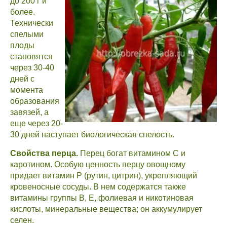
до 200 г и
более.
Технически
спелыми
плоды
становятся
через 30-40
дней с
момента
образования
завязей, а
еще через 20-
30 дней наступает биологическая спелость.
Свойства перца.
Перец богат витамином С и
каротином. Особую ценность перцу овощному
придает витамин Р (рутин, цитрин), укрепляющий
кровеносные сосуды. В нем содержатся также
витамины группы В, Е, фолиевая и никотиновая
кислоты, минеральные вещества; он аккумулирует
селен.