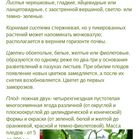
Листья
черешковые, гладкие, яйцевидные или
ланцетовидные, с заостренной вершиной, светло- или
темно- зеленые.
Корневая система
стержневая, но у пикированных
растений может напоминать мочковатую;
располагается в верхнем горизонте почвы.
Цветки
обоеполые, белые, желтые или фиолетовые,
образуются по одному, реже по два-три у основания
разветвлений в пазухах листьев. При обилии плодов
появление новых цветков замедляется, а после их
снятия возобновляется. Цветет до первых
заморозков.
Плод
- ложная двух- четырехгнездная пустотелая
многосемянная ягода различной (от округлой и
плоскоокруглой до цилиндрической и конической)
формы и окраски (от зеленой, белой и желтой до
оранжевой, красной и темно-фиолетовой). Масса
плодов - от 5