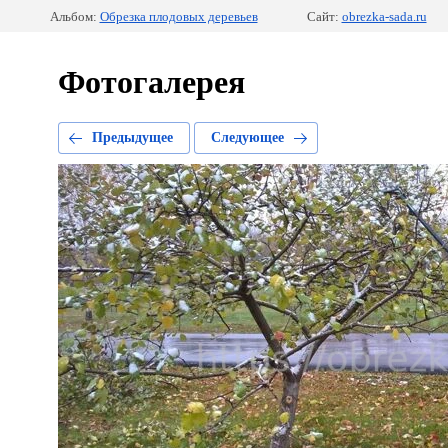
Альбом:
Обрезка плодовых деревьев
Сайт:
obrezka-sada.ru
Фотогалерея
Предыдущее
Следующее